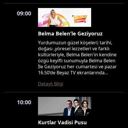
09:00
Belma Belen’le Geziyoruz
Yurdumuzun güzel köşeleri; tarihi,
doğası ,yöresel lezzetleri ve farklı
kültürleriyle, Belma Belen'in kendine
özgü keyifli sunumuyla Belma Belen
İle Geziyoruz her cumartesi ve pazar
16.50’de Beyaz TV ekranlarında…
Detaylı Bilgi
10:00
Kurtlar Vadisi Pusu