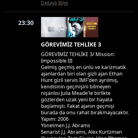
Detaylı Bilgi
23:30
GÖREVİMİZ TEHLİKE 3
GÖREVİMİZ TEHLİKE 3/ Mission:
Impossible III
Gelmiş geçmiş en ünlü ve karizmatik
ajanlardan biri olan gizli ajan Ethan
Hunt gizli servis IMF'den ayrılmış,
kendisinin geçmişini bilmeyen
nişanlısı Julia Meade'le birlikte
gözlerden uzak yeni bir hayata
başlamıştı. Fakat ajanın geçmişi
burada da onu rahat bırakmayacaktır.
Yapım: 2006
Yönetmen J.J. Abrams
Senarist J.J. Abrams, Alex Kurtzman