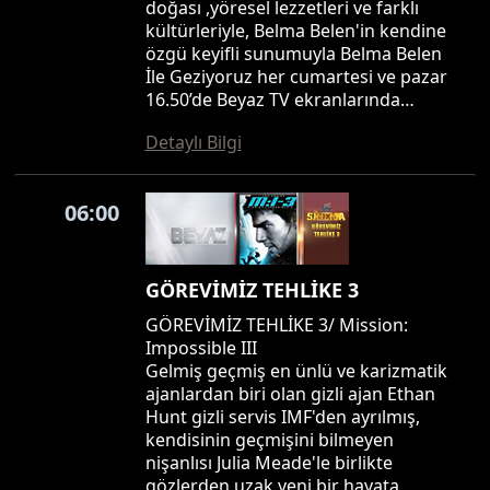
doğası ,yöresel lezzetleri ve farklı
kültürleriyle, Belma Belen'in kendine
özgü keyifli sunumuyla Belma Belen
İle Geziyoruz her cumartesi ve pazar
16.50’de Beyaz TV ekranlarında…
Detaylı Bilgi
06:00
GÖREVİMİZ TEHLİKE 3
GÖREVİMİZ TEHLİKE 3/ Mission:
Impossible III
Gelmiş geçmiş en ünlü ve karizmatik
ajanlardan biri olan gizli ajan Ethan
Hunt gizli servis IMF'den ayrılmış,
kendisinin geçmişini bilmeyen
nişanlısı Julia Meade'le birlikte
gözlerden uzak yeni bir hayata