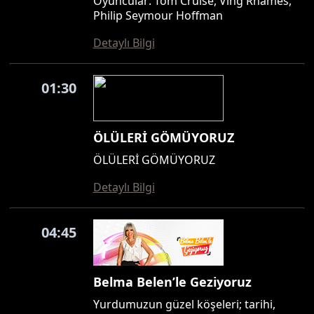
Oyuncular: Tom Cruise, Ving Rhames,
Philip Seymour Hoffman
Detaylı Bilgi
01:30
ÖLÜLERİ GÖMÜYORUZ
ÖLÜLERİ GÖMÜYORUZ
Detaylı Bilgi
04:45
Belma Belen’le Geziyoruz
Yurdumuzun güzel köşeleri; tarihi,