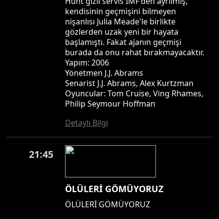
Hunt gizli servis IMF'den ayrılmış,
kendisinin geçmişini bilmeyen
nişanlısı Julia Meade'le birlikte
gözlerden uzak yeni bir hayata
başlamıştı. Fakat ajanın geçmişi
burada da onu rahat bırakmayacaktır.
Yapım: 2006
Yönetmen J.J. Abrams
Senarist J.J. Abrams, Alex Kurtzman
Oyuncular: Tom Cruise, Ving Rhames,
Philip Seymour Hoffman
Detaylı Bilgi
21:45
ÖLÜLERİ GÖMÜYORUZ
ÖLÜLERİ GÖMÜYORUZ