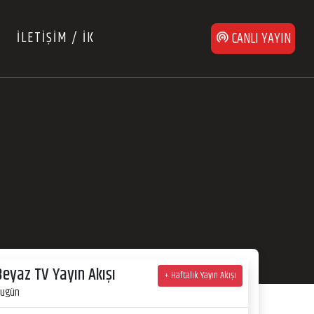
İLETİŞİM / İK
CANLI YAYIN
Beyaz TV Yayın Akışı
+ Haftalık Yayın Akışı
ugün