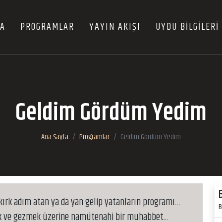
FA
PROGRAMLAR
YAYIN AKIŞI
UYDU BİLGİLERİ
Geldim Gördüm Yedim
Ana Sayfa
Programlar
Geldim Gördüm Yedim
kırk adım atan ya da yan gelip yatanların programı…
B
ek ve gezmek üzerine namütenahi bir muhabbet...