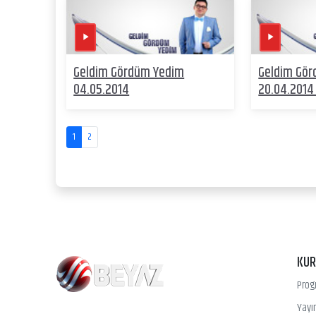
Geldim Gördüm Yedim
Geldim Gö
04.05.2014
20.04.2014
1
2
KU
Prog
Yayın