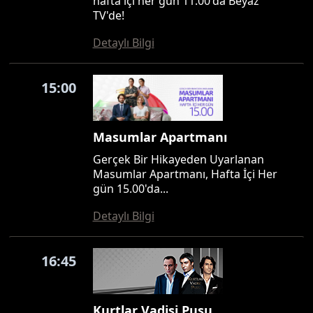
hafta içi her gün 11.00'da Beyaz
TV'de!
Detaylı Bilgi
15:00
Masumlar Apartmanı
Gerçek Bir Hikayeden Uyarlanan
Masumlar Apartmanı, Hafta İçi Her
gün 15.00'da...
Detaylı Bilgi
16:45
Kurtlar Vadisi Pusu