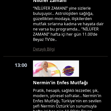
Nilüfer Zamanı
“NİLÜFER ZAMANI” yine sizlerle
buluşuyor... Astrolojiden sağlığa,
güzellikten modaya, ilişkilerden
mutfak sırlarına kadına ve hayata dair
ne varsa bu programda... “NİLÜFER
ZAMANI” hafta içi her gün 11.00’de
Beyaz TV’de..
Detaylı Bilgi
13:00
Nermin'in Enfes Mutfağı
Pratik, hesaplı, sağlıklı lezzetler, şık,
modern, yöresel sofralar... Nermin'in
Enfes Mutfağı, Türkiye'nin en sevilen
şefi Nermin Öztürk'ün sunumuyla