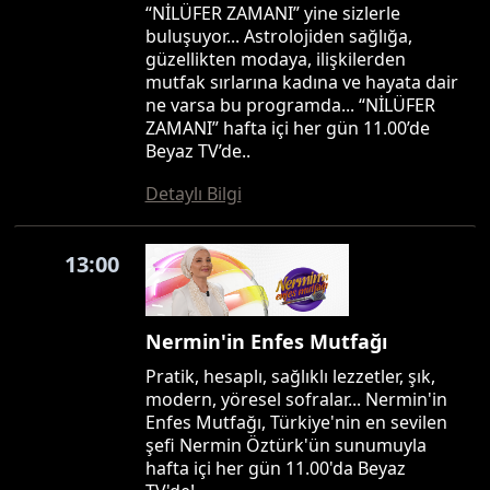
“NİLÜFER ZAMANI” yine sizlerle
buluşuyor... Astrolojiden sağlığa,
güzellikten modaya, ilişkilerden
mutfak sırlarına kadına ve hayata dair
ne varsa bu programda... “NİLÜFER
ZAMANI” hafta içi her gün 11.00’de
Beyaz TV’de..
Detaylı Bilgi
13:00
Nermin'in Enfes Mutfağı
Pratik, hesaplı, sağlıklı lezzetler, şık,
modern, yöresel sofralar... Nermin'in
Enfes Mutfağı, Türkiye'nin en sevilen
şefi Nermin Öztürk'ün sunumuyla
hafta içi her gün 11.00'da Beyaz