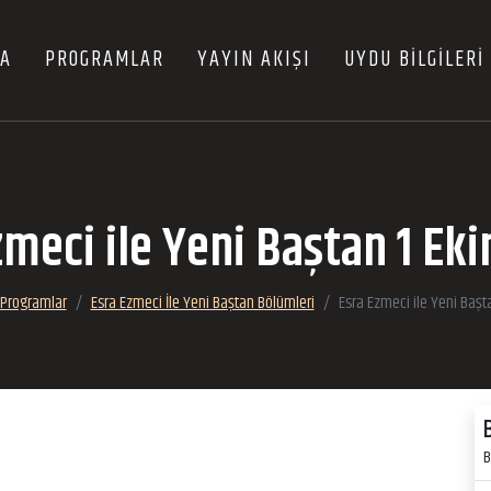
FA
PROGRAMLAR
YAYIN AKIŞI
UYDU BİLGİLERİ
zmeci ile Yeni Baştan 1 Ek
Programlar
Esra Ezmeci İle Yeni Baştan Bölümleri
Esra Ezmeci ile Yeni Başt
B