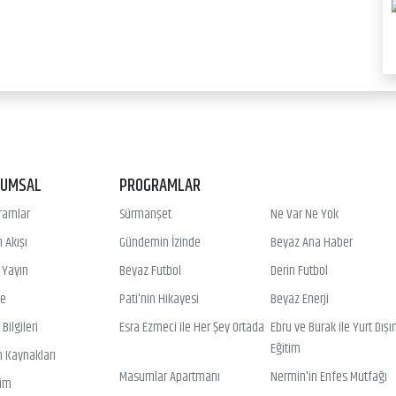
RUMSAL
PROGRAMLAR
ramlar
Sürmanşet
Ne Var Ne Yok
 Akışı
Gündemin İzinde
Beyaz Ana Haber
ı Yayın
Beyaz Futbol
Derin Futbol
ye
Pati'nin Hikayesi
Beyaz Enerji
Bilgileri
Esra Ezmeci ile Her Şey Ortada
Ebru ve Burak ile Yurt Dışı
Eğitim
n Kaynakları
Masumlar Apartmanı
Nermin'in Enfes Mutfağı
şim