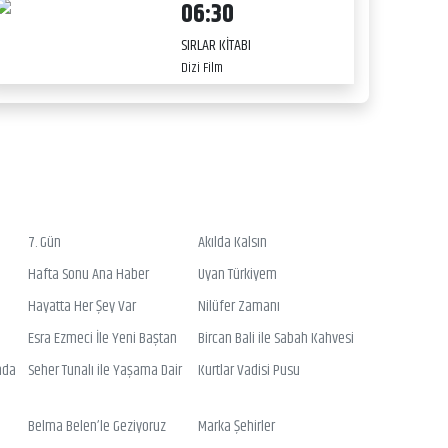
06:30
SIRLAR KİTABI
Dizi Film
7. Gün
Akılda Kalsın
Hafta Sonu Ana Haber
Uyan Türkiyem
Hayatta Her Şey Var
Nilüfer Zamanı
Esra Ezmeci İle Yeni Baştan
Bircan Bali ile Sabah Kahvesi
nda
Seher Tunalı ile Yaşama Dair
Kurtlar Vadisi Pusu
Belma Belen’le Geziyoruz
Marka Şehirler