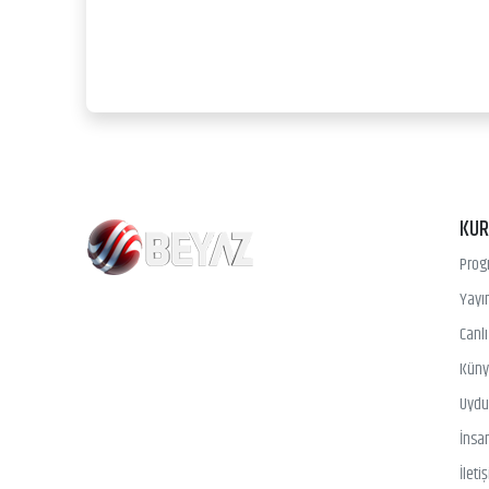
KU
Prog
Yayın
Canl
Kün
Uydu 
İnsa
İleti