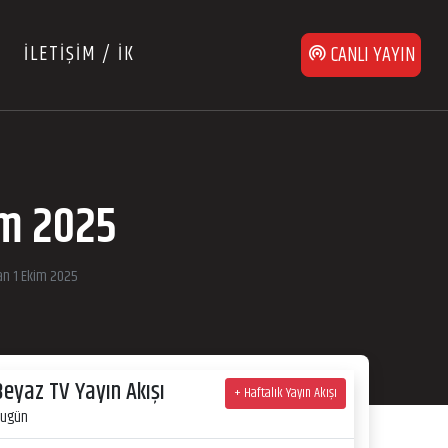
İLETİŞİM / İK
CANLI YAYIN
im 2025
an 1 Ekim 2025
Beyaz TV Yayın Akışı
+ Haftalık Yayın Akışı
ugün