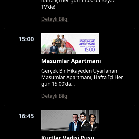
hafta içi her gün 11.00'da Beyaz
TV'de!
Detaylı Bilgi
15:00
Masumlar Apartmanı
Gerçek Bir Hikayeden Uyarlanan
Masumlar Apartmanı, Hafta İçi Her
gün 15.00'da...
Detaylı Bilgi
16:45
Kurtlar Vadisi Pusu