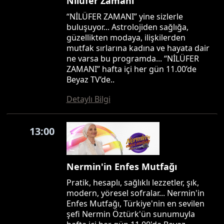
Nilüfer Zamanı
“NİLÜFER ZAMANI” yine sizlerle
buluşuyor... Astrolojiden sağlığa,
güzellikten modaya, ilişkilerden
mutfak sırlarına kadına ve hayata dair
ne varsa bu programda... “NİLÜFER
ZAMANI” hafta içi her gün 11.00’de
Beyaz TV’de..
Detaylı Bilgi
13:00
Nermin'in Enfes Mutfağı
Pratik, hesaplı, sağlıklı lezzetler, şık,
modern, yöresel sofralar... Nermin'in
Enfes Mutfağı, Türkiye'nin en sevilen
şefi Nermin Öztürk'ün sunumuyla