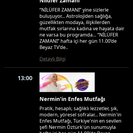
Nilüfer Zamanı
“NİLÜFER ZAMANI” yine sizlerle
buluşuyor... Astrolojiden sağlığa,
güzellikten modaya, ilişkilerden
mutfak sırlarına kadına ve hayata dair
ne varsa bu programda... “NİLÜFER
ZAMANI” hafta içi her gün 11.00’de
Beyaz TV’de..
Detaylı Bilgi
13:00
Nermin'in Enfes Mutfağı
Pratik, hesaplı, sağlıklı lezzetler, şık,
modern, yöresel sofralar... Nermin'in
Enfes Mutfağı, Türkiye'nin en sevilen
şefi Nermin Öztürk'ün sunumuyla