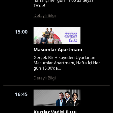
hafta içi her gün 11.00'da Beyaz
TV'de!
Detaylı Bilgi
15:00
Masumlar Apartmanı
Gerçek Bir Hikayeden Uyarlanan
Masumlar Apartmanı, Hafta İçi Her
gün 15.00'da...
Detaylı Bilgi
16:45
Kurtlar Vadisi Pusu