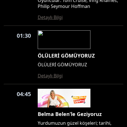
Oyuncular: Tom Cruise, Ving Rhames,
Philip Seymour Hoffman
Detaylı Bilgi
01:30
ÖLÜLERİ GÖMÜYORUZ
ÖLÜLERİ GÖMÜYORUZ
Detaylı Bilgi
04:45
Belma Belen’le Geziyoruz
Yurdumuzun güzel köşeleri; tarihi,