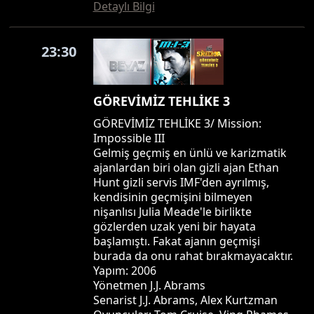
Detaylı Bilgi
23:30
GÖREVİMİZ TEHLİKE 3
GÖREVİMİZ TEHLİKE 3/ Mission:
Impossible III
Gelmiş geçmiş en ünlü ve karizmatik
ajanlardan biri olan gizli ajan Ethan
Hunt gizli servis IMF'den ayrılmış,
kendisinin geçmişini bilmeyen
nişanlısı Julia Meade'le birlikte
gözlerden uzak yeni bir hayata
başlamıştı. Fakat ajanın geçmişi
burada da onu rahat bırakmayacaktır.
Yapım: 2006
Yönetmen J.J. Abrams
Senarist J.J. Abrams, Alex Kurtzman