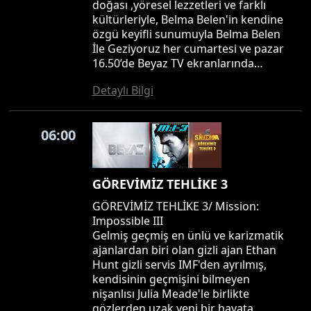
doğası ,yöresel lezzetleri ve farklı
kültürleriyle, Belma Belen'in kendine
özgü keyifli sunumuyla Belma Belen
İle Geziyoruz her cumartesi ve pazar
16.50’de Beyaz TV ekranlarında…
Detaylı Bilgi
06:00
GÖREVİMİZ TEHLİKE 3
GÖREVİMİZ TEHLİKE 3/ Mission:
Impossible III
Gelmiş geçmiş en ünlü ve karizmatik
ajanlardan biri olan gizli ajan Ethan
Hunt gizli servis IMF'den ayrılmış,
kendisinin geçmişini bilmeyen
nişanlısı Julia Meade'le birlikte
gözlerden uzak yeni bir hayata