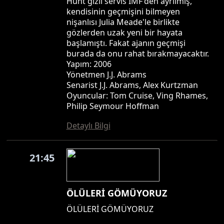
Hunt gizli servis IMF'den ayrılmış,
kendisinin geçmişini bilmeyen
nişanlısı Julia Meade'le birlikte
gözlerden uzak yeni bir hayata
başlamıştı. Fakat ajanın geçmişi
burada da onu rahat bırakmayacaktır.
Yapım: 2006
Yönetmen J.J. Abrams
Senarist J.J. Abrams, Alex Kurtzman
Oyuncular: Tom Cruise, Ving Rhames,
Philip Seymour Hoffman
Detaylı Bilgi
21:45
ÖLÜLERİ GÖMÜYORUZ
ÖLÜLERİ GÖMÜYORUZ