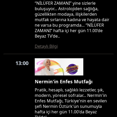
“NİLÜFER ZAMANI” yine sizlerle
buluşuyor... Astrolojiden sağlığa,
güzellikten modaya, ilişkilerden
mutfak sırlarına kadına ve hayata dair
ne varsa bu programda... “NİLÜFER
ZAMANI” hafta içi her gün 11.00’de
Beyaz TV’de..
Detaylı Bilgi
13:00
Nermin'in Enfes Mutfağı
Pratik, hesaplı, sağlıklı lezzetler, şık,
modern, yöresel sofralar... Nermin'in
Enfes Mutfağı, Türkiye'nin en sevilen
şefi Nermin Öztürk'ün sunumuyla
hafta içi her gün 11.00'da Beyaz