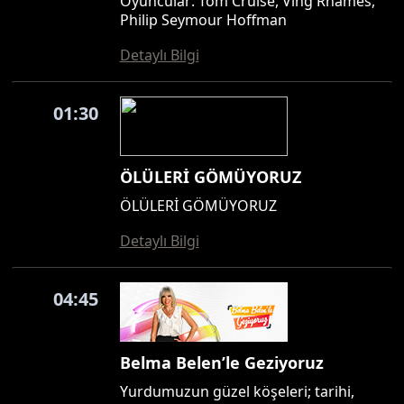
Oyuncular: Tom Cruise, Ving Rhames,
Philip Seymour Hoffman
Detaylı Bilgi
01:30
ÖLÜLERİ GÖMÜYORUZ
ÖLÜLERİ GÖMÜYORUZ
Detaylı Bilgi
04:45
Belma Belen’le Geziyoruz
Yurdumuzun güzel köşeleri; tarihi,