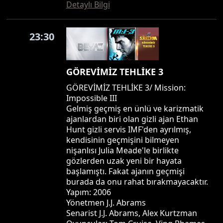
Detaylı Bilgi
23:30
GÖREVİMİZ TEHLİKE 3
GÖREVİMİZ TEHLİKE 3/ Mission:
Impossible III
Gelmiş geçmiş en ünlü ve karizmatik
ajanlardan biri olan gizli ajan Ethan
Hunt gizli servis IMF'den ayrılmış,
kendisinin geçmişini bilmeyen
nişanlısı Julia Meade'le birlikte
gözlerden uzak yeni bir hayata
başlamıştı. Fakat ajanın geçmişi
burada da onu rahat bırakmayacaktır.
Yapım: 2006
Yönetmen J.J. Abrams
Senarist J.J. Abrams, Alex Kurtzman