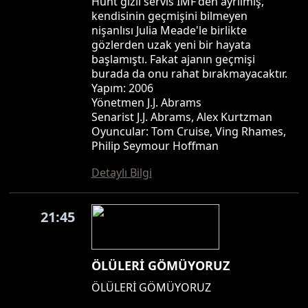
Hunt gizli servis IMF'den ayrılmış,
kendisinin geçmişini bilmeyen
nişanlısı Julia Meade'le birlikte
gözlerden uzak yeni bir hayata
başlamıştı. Fakat ajanın geçmişi
burada da onu rahat bırakmayacaktır.
Yapım: 2006
Yönetmen J.J. Abrams
Senarist J.J. Abrams, Alex Kurtzman
Oyuncular: Tom Cruise, Ving Rhames,
Philip Seymour Hoffman
Detaylı Bilgi
21:45
ÖLÜLERİ GÖMÜYORUZ
ÖLÜLERİ GÖMÜYORUZ