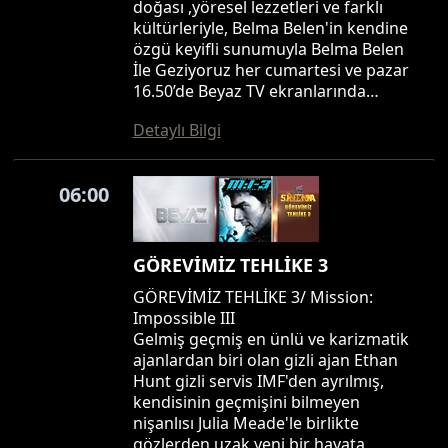
doğası ,yöresel lezzetleri ve farklı
kültürleriyle, Belma Belen'in kendine
özgü keyifli sunumuyla Belma Belen
İle Geziyoruz her cumartesi ve pazar
16.50’de Beyaz TV ekranlarında…
Detaylı Bilgi
06:00
GÖREVİMİZ TEHLİKE 3
GÖREVİMİZ TEHLİKE 3/ Mission:
Impossible III
Gelmiş geçmiş en ünlü ve karizmatik
ajanlardan biri olan gizli ajan Ethan
Hunt gizli servis IMF'den ayrılmış,
kendisinin geçmişini bilmeyen
nişanlısı Julia Meade'le birlikte
gözlerden uzak yeni bir hayata