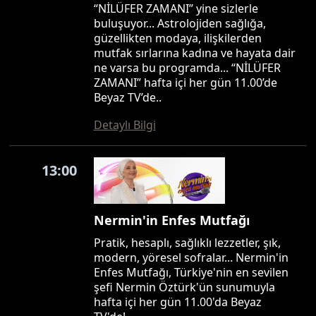
“NİLÜFER ZAMANI” yine sizlerle
buluşuyor... Astrolojiden sağlığa,
güzellikten modaya, ilişkilerden
mutfak sırlarına kadına ve hayata dair
ne varsa bu programda... “NİLÜFER
ZAMANI” hafta içi her gün 11.00’de
Beyaz TV’de..
Detaylı Bilgi
13:00
Nermin'in Enfes Mutfağı
Pratik, hesaplı, sağlıklı lezzetler, şık,
modern, yöresel sofralar... Nermin'in
Enfes Mutfağı, Türkiye'nin en sevilen
şefi Nermin Öztürk'ün sunumuyla
hafta içi her gün 11.00'da Beyaz