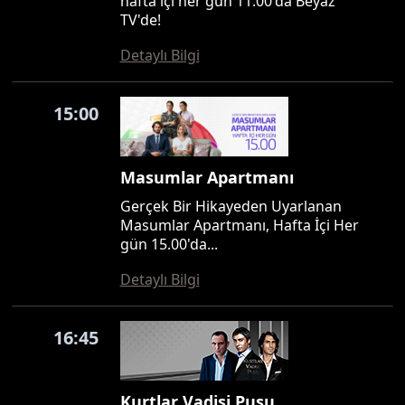
hafta içi her gün 11.00'da Beyaz
TV'de!
Detaylı Bilgi
15:00
Masumlar Apartmanı
Gerçek Bir Hikayeden Uyarlanan
Masumlar Apartmanı, Hafta İçi Her
gün 15.00'da...
Detaylı Bilgi
16:45
Kurtlar Vadisi Pusu