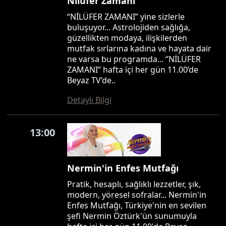
Nilüfer Zamanı
“NİLÜFER ZAMANI” yine sizlerle
buluşuyor... Astrolojiden sağlığa,
güzellikten modaya, ilişkilerden
mutfak sırlarına kadına ve hayata dair
ne varsa bu programda... “NİLÜFER
ZAMANI” hafta içi her gün 11.00’de
Beyaz TV’de..
Detaylı Bilgi
13:00
Nermin'in Enfes Mutfağı
Pratik, hesaplı, sağlıklı lezzetler, şık,
modern, yöresel sofralar... Nermin'in
Enfes Mutfağı, Türkiye'nin en sevilen
şefi Nermin Öztürk'ün sunumuyla