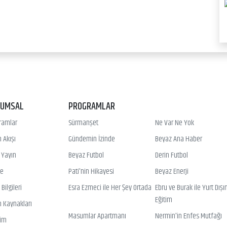
RUMSAL
PROGRAMLAR
ramlar
Sürmanşet
Ne Var Ne Yok
 Akışı
Gündemin İzinde
Beyaz Ana Haber
ı Yayın
Beyaz Futbol
Derin Futbol
ye
Pati'nin Hikayesi
Beyaz Enerji
Bilgileri
Esra Ezmeci ile Her Şey Ortada
Ebru ve Burak ile Yurt Dışı
Eğitim
n Kaynakları
Masumlar Apartmanı
Nermin'in Enfes Mutfağı
şim