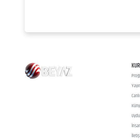
KU
Prog
Yayın
Canl
Kün
Uydu 
İnsa
İleti