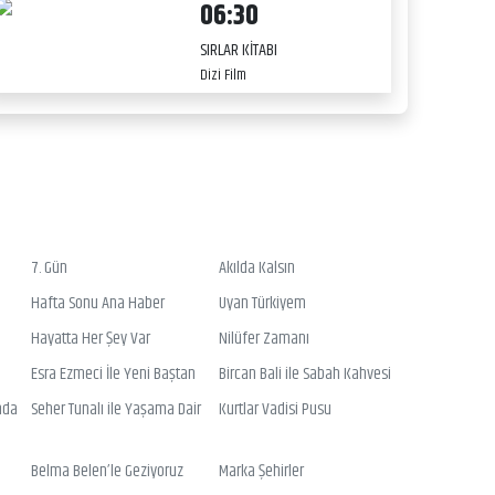
06:30
SIRLAR KİTABI
Dizi Film
7. Gün
Akılda Kalsın
Hafta Sonu Ana Haber
Uyan Türkiyem
Hayatta Her Şey Var
Nilüfer Zamanı
Esra Ezmeci İle Yeni Baştan
Bircan Bali ile Sabah Kahvesi
nda
Seher Tunalı ile Yaşama Dair
Kurtlar Vadisi Pusu
Belma Belen’le Geziyoruz
Marka Şehirler