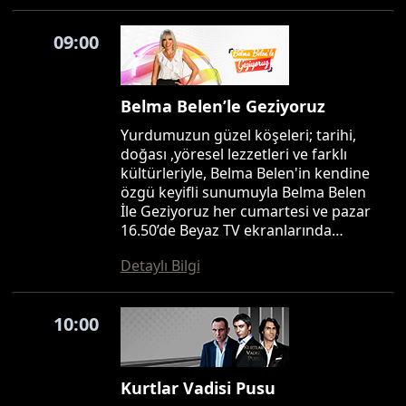
09:00
Belma Belen’le Geziyoruz
Yurdumuzun güzel köşeleri; tarihi,
doğası ,yöresel lezzetleri ve farklı
kültürleriyle, Belma Belen'in kendine
özgü keyifli sunumuyla Belma Belen
İle Geziyoruz her cumartesi ve pazar
16.50’de Beyaz TV ekranlarında…
Detaylı Bilgi
10:00
Kurtlar Vadisi Pusu