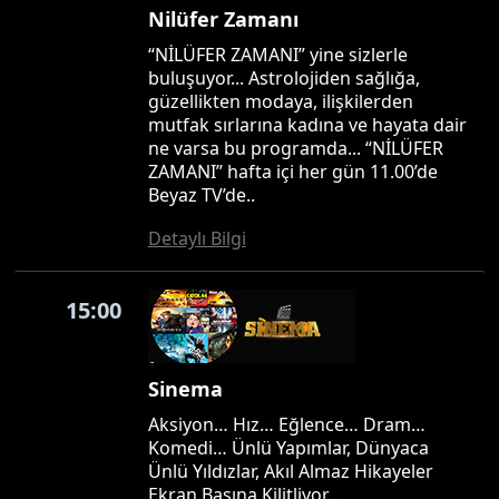
Nilüfer Zamanı
“NİLÜFER ZAMANI” yine sizlerle
buluşuyor... Astrolojiden sağlığa,
güzellikten modaya, ilişkilerden
mutfak sırlarına kadına ve hayata dair
ne varsa bu programda... “NİLÜFER
ZAMANI” hafta içi her gün 11.00’de
Beyaz TV’de..
Detaylı Bilgi
15:00
Sinema
Aksiyon… Hız… Eğlence… Dram…
Komedi… Ünlü Yapımlar, Dünyaca
Ünlü Yıldızlar, Akıl Almaz Hikayeler
Ekran Başına Kilitliyor…