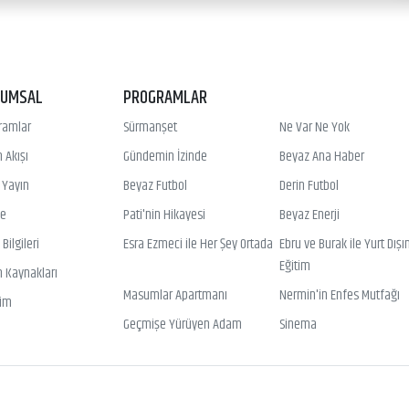
RUMSAL
PROGRAMLAR
ramlar
Sürmanşet
Ne Var Ne Yok
 Akışı
Gündemin İzinde
Beyaz Ana Haber
ı Yayın
Beyaz Futbol
Derin Futbol
ye
Pati'nin Hikayesi
Beyaz Enerji
Bilgileri
Esra Ezmeci ile Her Şey Ortada
Ebru ve Burak ile Yurt Dışı
Eğitim
n Kaynakları
Masumlar Apartmanı
Nermin'in Enfes Mutfağı
şim
Geçmişe Yürüyen Adam
Sinema