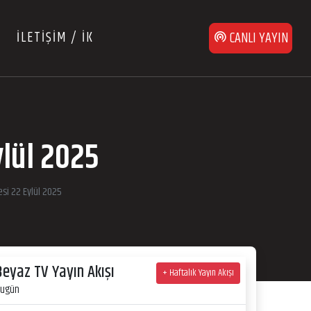
İLETİŞİM / İK
CANLI YAYIN
ylül 2025
esi 22 Eylül 2025
Beyaz TV Yayın Akışı
+ Haftalık Yayın Akışı
ugün