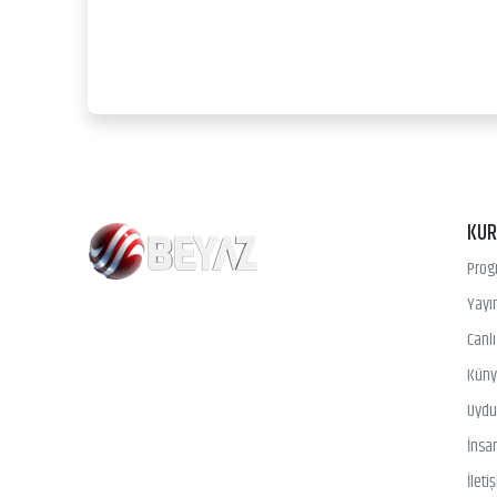
KU
Prog
Yayın
Canl
Kün
Uydu 
İnsa
İleti