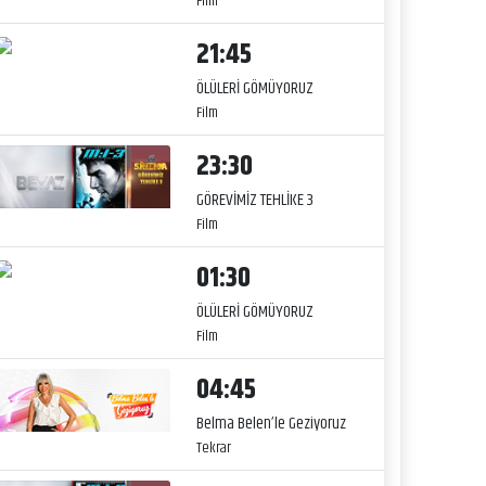
Film
21:45
ÖLÜLERİ GÖMÜYORUZ
Film
23:30
GÖREVİMİZ TEHLİKE 3
Film
01:30
ÖLÜLERİ GÖMÜYORUZ
Film
04:45
Belma Belen’le Geziyoruz
Tekrar