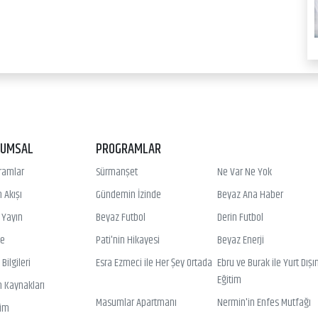
RUMSAL
PROGRAMLAR
ramlar
Sürmanşet
Ne Var Ne Yok
 Akışı
Gündemin İzinde
Beyaz Ana Haber
ı Yayın
Beyaz Futbol
Derin Futbol
ye
Pati'nin Hikayesi
Beyaz Enerji
Bilgileri
Esra Ezmeci ile Her Şey Ortada
Ebru ve Burak ile Yurt Dışı
Eğitim
n Kaynakları
Masumlar Apartmanı
Nermin'in Enfes Mutfağı
şim