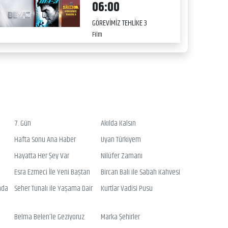
06:00
GÖREVİMİZ TEHLİKE 3
Film
7. Gün
Akılda Kalsın
Hafta Sonu Ana Haber
Uyan Türkiyem
Hayatta Her Şey Var
Nilüfer Zamanı
Esra Ezmeci İle Yeni Baştan
Bircan Bali ile Sabah Kahvesi
nda
Seher Tunalı ile Yaşama Dair
Kurtlar Vadisi Pusu
Belma Belen’le Geziyoruz
Marka Şehirler