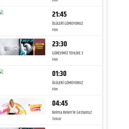
Film
21:45
ÖLÜLERİ GÖMÜYORUZ
Film
23:30
GÖREVİMİZ TEHLİKE 3
Film
01:30
ÖLÜLERİ GÖMÜYORUZ
Film
04:45
Belma Belen’le Geziyoruz
Tekrar