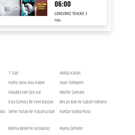
06:00
GÖREVİMİZ TEHLİKE 3
Film
7. Gün
Akılda Kalsın
Hafta Sonu Ana Haber
Uyan Türkiyem
Hayatta Her Şey Var
Nilüfer Zamanı
Esra Ezmeci İle Yeni Baştan
Bircan Bali ile Sabah Kahvesi
nda
Seher Tunalı ile Yaşama Dair
Kurtlar Vadisi Pusu
Belma Belen’le Geziyoruz
Marka Şehirler