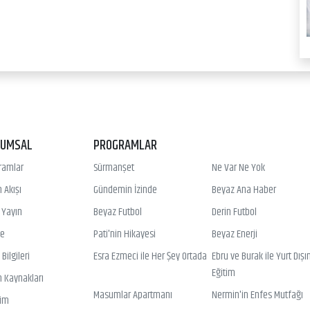
RUMSAL
PROGRAMLAR
ramlar
Sürmanşet
Ne Var Ne Yok
 Akışı
Gündemin İzinde
Beyaz Ana Haber
ı Yayın
Beyaz Futbol
Derin Futbol
ye
Pati'nin Hikayesi
Beyaz Enerji
Bilgileri
Esra Ezmeci ile Her Şey Ortada
Ebru ve Burak ile Yurt Dışı
Eğitim
n Kaynakları
Masumlar Apartmanı
Nermin'in Enfes Mutfağı
şim