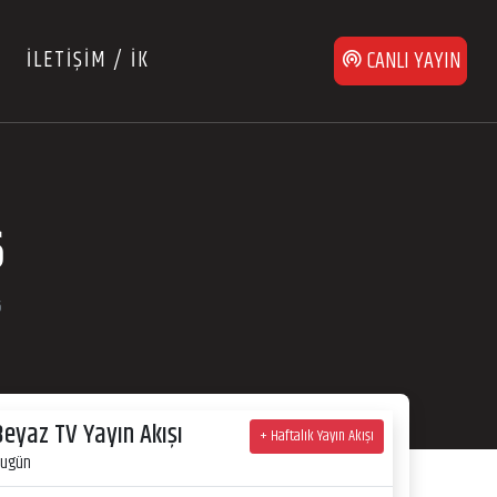
İLETİŞİM / İK
CANLI YAYIN
6
6
Beyaz TV Yayın Akışı
+ Haftalık Yayın Akışı
ugün