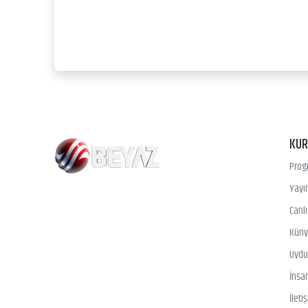
KU
Prog
Yayın
Canl
Kün
Uydu 
İnsa
İleti