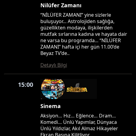
Nilüfer Zamanı
“NİLÜFER ZAMANI” yine sizlerle
buluşuyor... Astrolojiden sağlığa,
güzellikten modaya, ilişkilerden
mutfak sırlarına kadına ve hayata dair
ne varsa bu programda... “NİLÜFER
ZAMANI” hafta içi her gün 11.00’de
Beyaz TV’de..
Detaylı Bilgi
15:00
Sinema
Aksiyon… Hız… Eğlence… Dram…
Komedi… Ünlü Yapımlar, Dünyaca
Ünlü Yıldızlar, Akıl Almaz Hikayeler
Ekran Başına Kilitliyor…