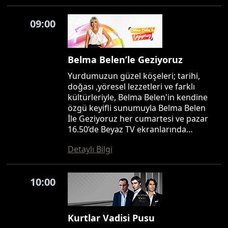
09:00
Belma Belen’le Geziyoruz
Yurdumuzun güzel köşeleri; tarihi,
doğası ,yöresel lezzetleri ve farklı
kültürleriyle, Belma Belen'in kendine
özgü keyifli sunumuyla Belma Belen
İle Geziyoruz her cumartesi ve pazar
16.50’de Beyaz TV ekranlarında…
Detaylı Bilgi
10:00
Kurtlar Vadisi Pusu