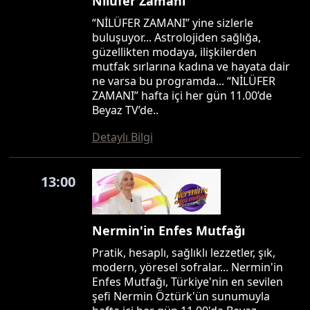
Nilüfer Zamanı
“NİLÜFER ZAMANI” yine sizlerle
buluşuyor... Astrolojiden sağlığa,
güzellikten modaya, ilişkilerden
mutfak sırlarına kadına ve hayata dair
ne varsa bu programda... “NİLÜFER
ZAMANI” hafta içi her gün 11.00’de
Beyaz TV’de..
Detaylı Bilgi
13:00
Nermin'in Enfes Mutfağı
Pratik, hesaplı, sağlıklı lezzetler, şık,
modern, yöresel sofralar... Nermin'in
Enfes Mutfağı, Türkiye'nin en sevilen
şefi Nermin Öztürk'ün sunumuyla