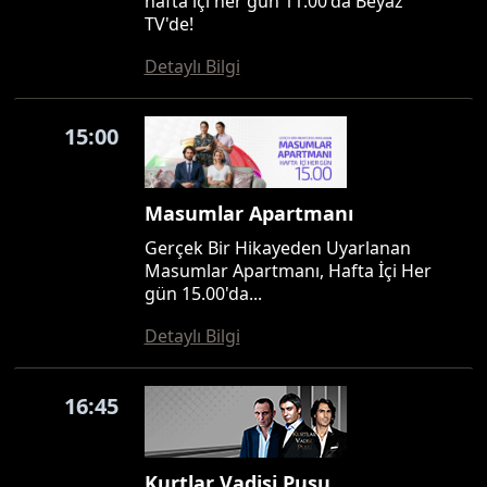
hafta içi her gün 11.00'da Beyaz
TV'de!
Detaylı Bilgi
15:00
Masumlar Apartmanı
Gerçek Bir Hikayeden Uyarlanan
Masumlar Apartmanı, Hafta İçi Her
gün 15.00'da...
Detaylı Bilgi
16:45
Kurtlar Vadisi Pusu