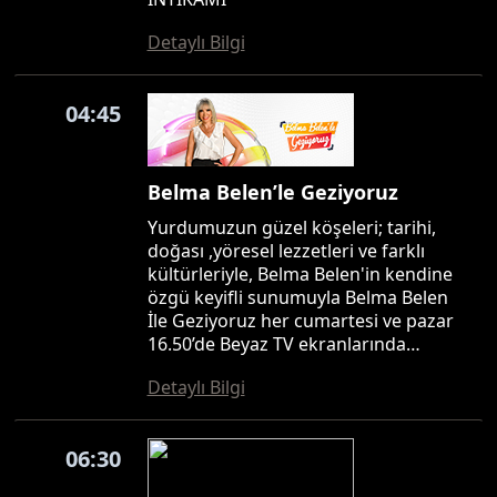
Detaylı Bilgi
04:45
Belma Belen’le Geziyoruz
Yurdumuzun güzel köşeleri; tarihi,
doğası ,yöresel lezzetleri ve farklı
kültürleriyle, Belma Belen'in kendine
özgü keyifli sunumuyla Belma Belen
İle Geziyoruz her cumartesi ve pazar
16.50’de Beyaz TV ekranlarında…
Detaylı Bilgi
06:30