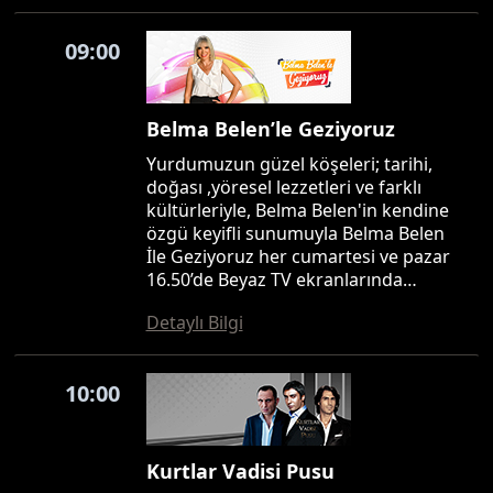
09:00
Belma Belen’le Geziyoruz
Yurdumuzun güzel köşeleri; tarihi,
doğası ,yöresel lezzetleri ve farklı
kültürleriyle, Belma Belen'in kendine
özgü keyifli sunumuyla Belma Belen
İle Geziyoruz her cumartesi ve pazar
16.50’de Beyaz TV ekranlarında…
Detaylı Bilgi
10:00
Kurtlar Vadisi Pusu