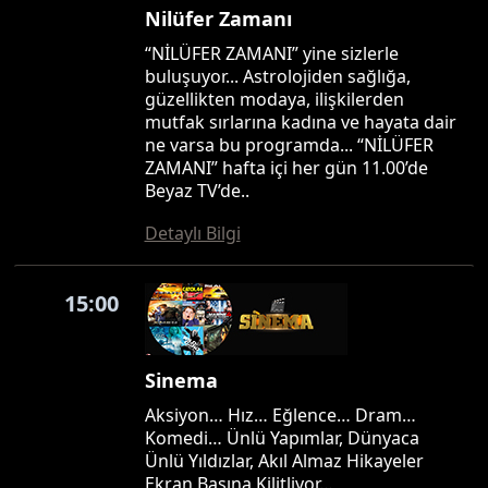
Nilüfer Zamanı
“NİLÜFER ZAMANI” yine sizlerle
buluşuyor... Astrolojiden sağlığa,
güzellikten modaya, ilişkilerden
mutfak sırlarına kadına ve hayata dair
ne varsa bu programda... “NİLÜFER
ZAMANI” hafta içi her gün 11.00’de
Beyaz TV’de..
Detaylı Bilgi
15:00
Sinema
Aksiyon… Hız… Eğlence… Dram…
Komedi… Ünlü Yapımlar, Dünyaca
Ünlü Yıldızlar, Akıl Almaz Hikayeler
Ekran Başına Kilitliyor…