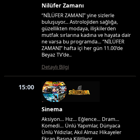
Nilüfer Zamanı
“NİLÜFER ZAMANI” yine sizlerle
buluşuyor... Astrolojiden sağlığa,
güzellikten modaya, ilişkilerden
mutfak sırlarına kadına ve hayata dair
ne varsa bu programda... “NİLÜFER
ZAMANI” hafta içi her gün 11.00’de
Beyaz TV’de..
Detaylı Bilgi
15:00
Sinema
Aksiyon… Hız… Eğlence… Dram…
Komedi… Ünlü Yapımlar, Dünyaca
Ünlü Yıldızlar, Akıl Almaz Hikayeler
Ekran Başına Kilitliyor…