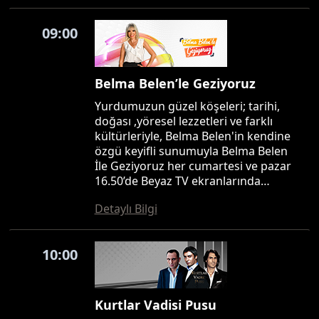
09:00
Belma Belen’le Geziyoruz
Yurdumuzun güzel köşeleri; tarihi,
doğası ,yöresel lezzetleri ve farklı
kültürleriyle, Belma Belen'in kendine
özgü keyifli sunumuyla Belma Belen
İle Geziyoruz her cumartesi ve pazar
16.50’de Beyaz TV ekranlarında…
Detaylı Bilgi
10:00
Kurtlar Vadisi Pusu