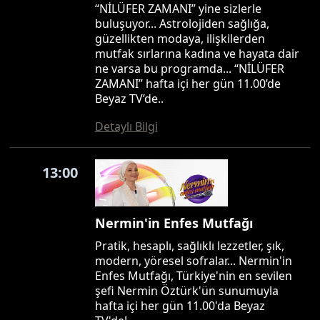
“NİLÜFER ZAMANI” yine sizlerle
buluşuyor... Astrolojiden sağlığa,
güzellikten modaya, ilişkilerden
mutfak sırlarına kadına ve hayata dair
ne varsa bu programda... “NİLÜFER
ZAMANI” hafta içi her gün 11.00’de
Beyaz TV’de..
Detaylı Bilgi
13:00
Nermin'in Enfes Mutfağı
Pratik, hesaplı, sağlıklı lezzetler, şık,
modern, yöresel sofralar... Nermin'in
Enfes Mutfağı, Türkiye'nin en sevilen
şefi Nermin Öztürk'ün sunumuyla
hafta içi her gün 11.00'da Beyaz