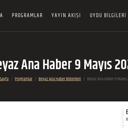
FA
PROGRAMLAR
YAYIN AKIŞI
UYDU BİLGİLERİ
yaz Ana Haber 9 Mayıs 2
Sayfa
Programlar
Beyaz Ana Haber Bölümleri
Beyaz Ana Haber 9 Mayıs
B