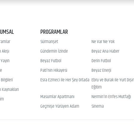
RUMSAL
PROGRAMLAR
ramlar
Sürmanşet
Ne Var Ne Yok
 Akışı
Gündemin İzinde
Beyaz Ana Haber
ı Yayın
Beyaz Futbol
Derin Futbol
ye
Pati'nin Hikayesi
Beyaz Enerji
Bilgileri
Esra Ezmeci ile Her Şey Ortada
Ebru ve Burak ile Yurt Dışı
Eğitim
n Kaynakları
Masumlar Apartmanı
Nermin'in Enfes Mutfağı
şim
Geçmişe Yürüyen Adam
Sinema