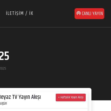
İLETİŞİM / İK
CANLI YAYIN
025
 2025
Beyaz TV Yayın Akışı
+ Haftalık Yayın Akışı
ugün