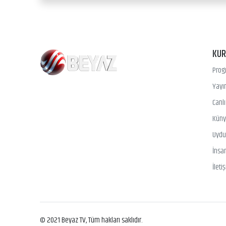
KU
Prog
Yayın
Canl
Kün
Uydu 
İnsa
İleti
© 2021 Beyaz TV, Tüm hakları saklıdır.