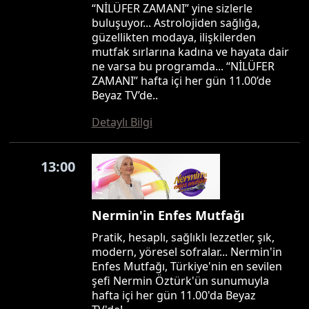
“NİLÜFER ZAMANI” yine sizlerle
buluşuyor... Astrolojiden sağlığa,
güzellikten modaya, ilişkilerden
mutfak sırlarına kadına ve hayata dair
ne varsa bu programda... “NİLÜFER
ZAMANI” hafta içi her gün 11.00’de
Beyaz TV’de..
Detaylı Bilgi
13:00
Nermin'in Enfes Mutfağı
Pratik, hesaplı, sağlıklı lezzetler, şık,
modern, yöresel sofralar... Nermin'in
Enfes Mutfağı, Türkiye'nin en sevilen
şefi Nermin Öztürk'ün sunumuyla
hafta içi her gün 11.00'da Beyaz