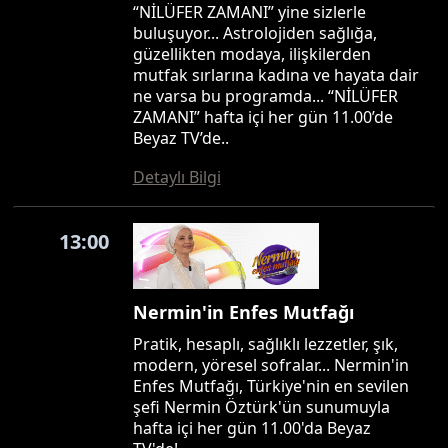
“NİLÜFER ZAMANI” yine sizlerle
buluşuyor... Astrolojiden sağlığa,
güzellikten modaya, ilişkilerden
mutfak sırlarına kadına ve hayata dair
ne varsa bu programda... “NİLÜFER
ZAMANI” hafta içi her gün 11.00’de
Beyaz TV’de..
Detaylı Bilgi
13:00
Nermin'in Enfes Mutfağı
Pratik, hesaplı, sağlıklı lezzetler, şık,
modern, yöresel sofralar... Nermin'in
Enfes Mutfağı, Türkiye'nin en sevilen
şefi Nermin Öztürk'ün sunumuyla
hafta içi her gün 11.00'da Beyaz