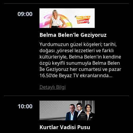
09:00
Belma Belen’le Geziyoruz
Yurdumuzun güzel köşeleri; tarihi,
doğası ,yöresel lezzetleri ve farklı
kültürleriyle, Belma Belen'in kendine
özgü keyifli sunumuyla Belma Belen
İle Geziyoruz her cumartesi ve pazar
16.50’de Beyaz TV ekranlarında…
Detaylı Bilgi
10:00
Kurtlar Vadisi Pusu