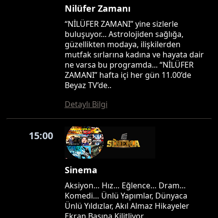
Nilüfer Zamanı
“NİLÜFER ZAMANI” yine sizlerle
buluşuyor... Astrolojiden sağlığa,
güzellikten modaya, ilişkilerden
mutfak sırlarına kadına ve hayata dair
ne varsa bu programda... “NİLÜFER
ZAMANI” hafta içi her gün 11.00’de
Beyaz TV’de..
Detaylı Bilgi
15:00
Sinema
Aksiyon… Hız… Eğlence… Dram…
Komedi… Ünlü Yapımlar, Dünyaca
Ünlü Yıldızlar, Akıl Almaz Hikayeler
Ekran Başına Kilitliyor…