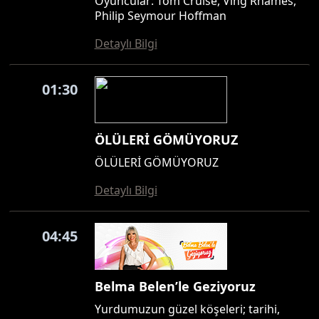
Oyuncular: Tom Cruise, Ving Rhames,
Philip Seymour Hoffman
Detaylı Bilgi
01:30
ÖLÜLERİ GÖMÜYORUZ
ÖLÜLERİ GÖMÜYORUZ
Detaylı Bilgi
04:45
Belma Belen’le Geziyoruz
Yurdumuzun güzel köşeleri; tarihi,