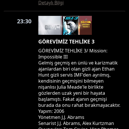
Detaylı Bilgi
23:30
GÖREVİMİZ TEHLİKE 3
GÖREVİMİZ TEHLİKE 3/ Mission:
Impossible III
Gelmiş geçmiş en ünlü ve karizmatik
ajanlardan biri olan gizli ajan Ethan
Hunt gizli servis IMF'den ayrılmış,
kendisinin geçmişini bilmeyen
nişanlısı Julia Meade'le birlikte
gözlerden uzak yeni bir hayata
başlamıştı. Fakat ajanın geçmişi
burada da onu rahat bırakmayacaktır.
Yapım: 2006
Yönetmen J.J. Abrams
Senarist J.J. Abrams, Alex Kurtzman