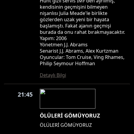
Hunt gizli servis IMF'den ayrılmış,
kendisinin geçmişini bilmeyen
nişanlısı Julia Meade'le birlikte
gözlerden uzak yeni bir hayata
başlamıştı. Fakat ajanın geçmişi
burada da onu rahat bırakmayacaktır.
Yapım: 2006
Yönetmen J.J. Abrams
Senarist J.J. Abrams, Alex Kurtzman
Oyuncular: Tom Cruise, Ving Rhames,
Philip Seymour Hoffman
Detaylı Bilgi
21:45
ÖLÜLERİ GÖMÜYORUZ
ÖLÜLERİ GÖMÜYORUZ