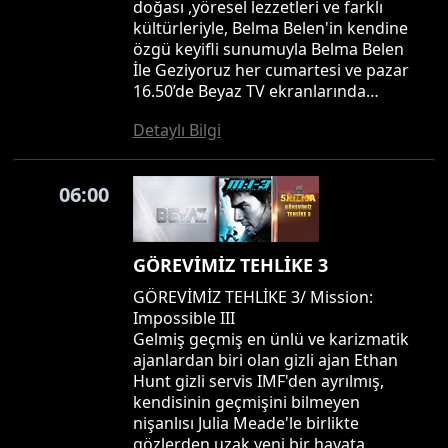
doğası ,yöresel lezzetleri ve farklı
kültürleriyle, Belma Belen'in kendine
özgü keyifli sunumuyla Belma Belen
İle Geziyoruz her cumartesi ve pazar
16.50’de Beyaz TV ekranlarında…
Detaylı Bilgi
06:00
GÖREVİMİZ TEHLİKE 3
GÖREVİMİZ TEHLİKE 3/ Mission:
Impossible III
Gelmiş geçmiş en ünlü ve karizmatik
ajanlardan biri olan gizli ajan Ethan
Hunt gizli servis IMF'den ayrılmış,
kendisinin geçmişini bilmeyen
nişanlısı Julia Meade'le birlikte
gözlerden uzak yeni bir hayata