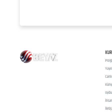
KU
Prog
Yayın
Canl
Kün
Uydu 
İnsa
İleti