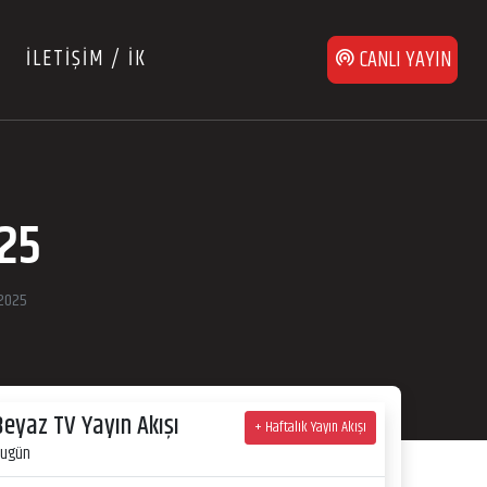
İLETİŞİM / İK
CANLI YAYIN
025
 2025
Beyaz TV Yayın Akışı
+ Haftalık Yayın Akışı
ugün