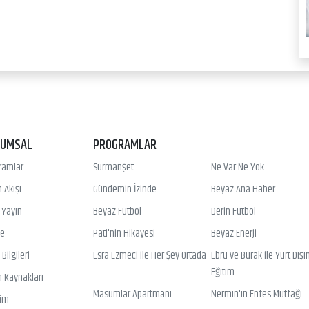
RUMSAL
PROGRAMLAR
ramlar
Sürmanşet
Ne Var Ne Yok
 Akışı
Gündemin İzinde
Beyaz Ana Haber
ı Yayın
Beyaz Futbol
Derin Futbol
ye
Pati'nin Hikayesi
Beyaz Enerji
Bilgileri
Esra Ezmeci ile Her Şey Ortada
Ebru ve Burak ile Yurt Dışı
Eğitim
n Kaynakları
Masumlar Apartmanı
Nermin'in Enfes Mutfağı
şim