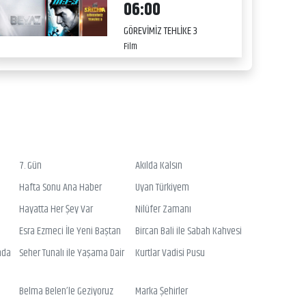
06:00
GÖREVİMİZ TEHLİKE 3
Film
7. Gün
Akılda Kalsın
Hafta Sonu Ana Haber
Uyan Türkiyem
Hayatta Her Şey Var
Nilüfer Zamanı
Esra Ezmeci İle Yeni Baştan
Bircan Bali ile Sabah Kahvesi
nda
Seher Tunalı ile Yaşama Dair
Kurtlar Vadisi Pusu
Belma Belen’le Geziyoruz
Marka Şehirler