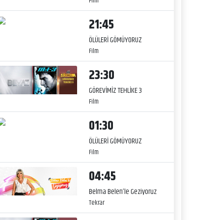
Film
21:45
ÖLÜLERİ GÖMÜYORUZ
Film
23:30
GÖREVİMİZ TEHLİKE 3
Film
01:30
ÖLÜLERİ GÖMÜYORUZ
Film
04:45
Belma Belen’le Geziyoruz
Tekrar