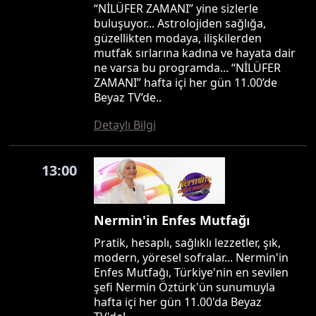
“NİLÜFER ZAMANI” yine sizlerle
buluşuyor... Astrolojiden sağlığa,
güzellikten modaya, ilişkilerden
mutfak sırlarına kadına ve hayata dair
ne varsa bu programda... “NİLÜFER
ZAMANI” hafta içi her gün 11.00’de
Beyaz TV’de..
Detaylı Bilgi
13:00
Nermin'in Enfes Mutfağı
Pratik, hesaplı, sağlıklı lezzetler, şık,
modern, yöresel sofralar... Nermin'in
Enfes Mutfağı, Türkiye'nin en sevilen
şefi Nermin Öztürk'ün sunumuyla
hafta içi her gün 11.00'da Beyaz