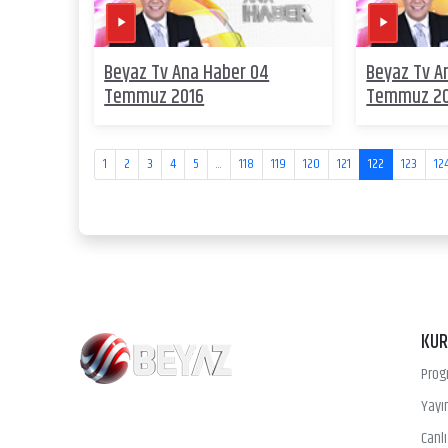
Beyaz Tv Ana Haber 04
Beyaz Tv A
Temmuz 2016
Temmuz 2
1
2
3
4
5
...
118
119
120
121
122
123
12
KU
Prog
Yayın
Canl