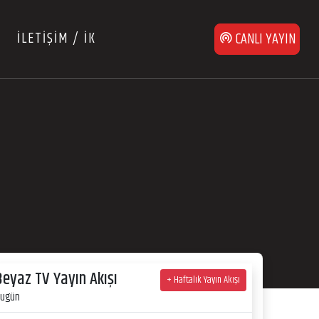
İLETİŞİM / İK
CANLI YAYIN
Beyaz TV Yayın Akışı
+ Haftalık Yayın Akışı
ugün