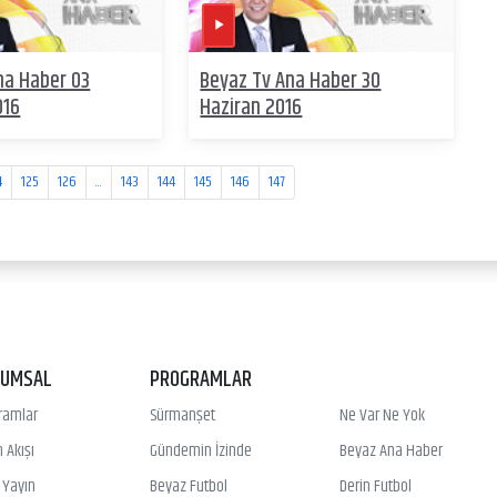
na Haber 03
Beyaz Tv Ana Haber 30
016
Haziran 2016
4
125
126
...
143
144
145
146
147
RUMSAL
PROGRAMLAR
ramlar
Sürmanşet
Ne Var Ne Yok
 Akışı
Gündemin İzinde
Beyaz Ana Haber
ı Yayın
Beyaz Futbol
Derin Futbol