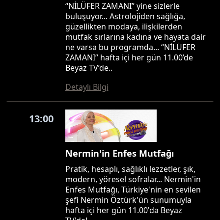
“NİLÜFER ZAMANI” yine sizlerle
buluşuyor... Astrolojiden sağlığa,
güzellikten modaya, ilişkilerden
mutfak sırlarına kadına ve hayata dair
ne varsa bu programda... “NİLÜFER
ZAMANI” hafta içi her gün 11.00’de
Beyaz TV’de..
Detaylı Bilgi
13:00
Nermin'in Enfes Mutfağı
Pratik, hesaplı, sağlıklı lezzetler, şık,
modern, yöresel sofralar... Nermin'in
Enfes Mutfağı, Türkiye'nin en sevilen
şefi Nermin Öztürk'ün sunumuyla
hafta içi her gün 11.00'da Beyaz