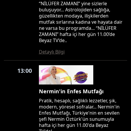
“NİLÜFER ZAMANI” yine sizlerle
buluşuyor... Astrolojiden sağlığa,
güzellikten modaya, ilişkilerden
mutfak sırlarına kadına ve hayata dair
ne varsa bu programda... “NİLÜFER
ZAMANI” hafta içi her gün 11.00’de
Beyaz TV’de..
Detaylı Bilgi
13:00
Nermin'in Enfes Mutfağı
Pratik, hesaplı, sağlıklı lezzetler, şık,
modern, yöresel sofralar... Nermin'in
Enfes Mutfağı, Türkiye'nin en sevilen
şefi Nermin Öztürk'ün sunumuyla
hafta içi her gün 11.00'da Beyaz