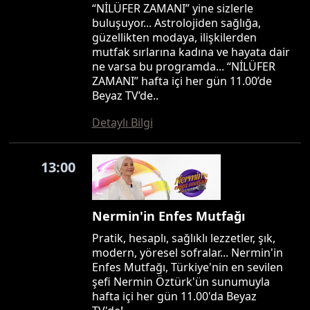
“NİLÜFER ZAMANI” yine sizlerle
buluşuyor... Astrolojiden sağlığa,
güzellikten modaya, ilişkilerden
mutfak sırlarına kadına ve hayata dair
ne varsa bu programda... “NİLÜFER
ZAMANI” hafta içi her gün 11.00’de
Beyaz TV’de..
Detaylı Bilgi
13:00
Nermin'in Enfes Mutfağı
Pratik, hesaplı, sağlıklı lezzetler, şık,
modern, yöresel sofralar... Nermin'in
Enfes Mutfağı, Türkiye'nin en sevilen
şefi Nermin Öztürk'ün sunumuyla
hafta içi her gün 11.00'da Beyaz