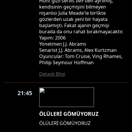
Hunt gizli servis IMF'den ayrılmış,
kendisinin geçmişini bilmeyen
nişanlısı Julia Meade'le birlikte
gözlerden uzak yeni bir hayata
başlamıştı. Fakat ajanın geçmişi
burada da onu rahat bırakmayacaktır.
Yapım: 2006
Yönetmen J.J. Abrams
Senarist J.J. Abrams, Alex Kurtzman
Oyuncular: Tom Cruise, Ving Rhames,
Philip Seymour Hoffman
Detaylı Bilgi
21:45
ÖLÜLERİ GÖMÜYORUZ
ÖLÜLERİ GÖMÜYORUZ