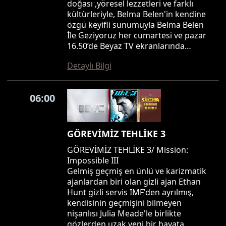
doğası ,yöresel lezzetleri ve farklı
kültürleriyle, Belma Belen'in kendine
özgü keyifli sunumuyla Belma Belen
İle Geziyoruz her cumartesi ve pazar
16.50’de Beyaz TV ekranlarında…
Detaylı Bilgi
06:00
GÖREVİMİZ TEHLİKE 3
GÖREVİMİZ TEHLİKE 3/ Mission:
Impossible III
Gelmiş geçmiş en ünlü ve karizmatik
ajanlardan biri olan gizli ajan Ethan
Hunt gizli servis IMF'den ayrılmış,
kendisinin geçmişini bilmeyen
nişanlısı Julia Meade'le birlikte
gözlerden uzak yeni bir hayata