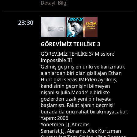
Detaylı Bilgi
23:30
GÖREVİMİZ TEHLİKE 3
GÖREVİMİZ TEHLİKE 3/ Mission:
Impossible III
Gelmiş geçmiş en ünlü ve karizmatik
ajanlardan biri olan gizli ajan Ethan
Hunt gizli servis IMF'den ayrılmış,
kendisinin geçmişini bilmeyen
nişanlısı Julia Meade'le birlikte
gözlerden uzak yeni bir hayata
başlamıştı. Fakat ajanın geçmişi
burada da onu rahat bırakmayacaktır.
Yapım: 2006
Yönetmen J.J. Abrams
Senarist J.J. Abrams, Alex Kurtzman