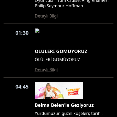
Oyuncular: Tom Cruise, Ving Rhames,
Philip Seymour Hoffman
Detaylı Bilgi
01:30
ÖLÜLERİ GÖMÜYORUZ
ÖLÜLERİ GÖMÜYORUZ
Detaylı Bilgi
04:45
Belma Belen’le Geziyoruz
Yurdumuzun güzel köşeleri; tarihi,