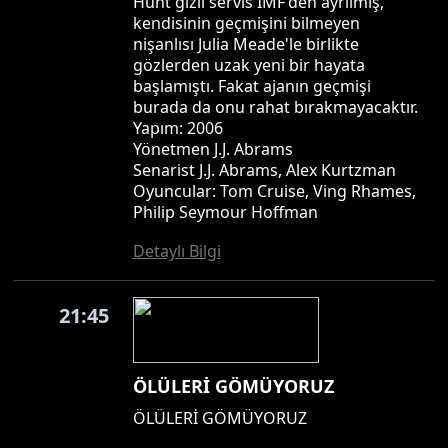
Hunt gizli servis IMF'den ayrılmış,
kendisinin geçmişini bilmeyen
nişanlısı Julia Meade'le birlikte
gözlerden uzak yeni bir hayata
başlamıştı. Fakat ajanın geçmişi
burada da onu rahat bırakmayacaktır.
Yapım: 2006
Yönetmen J.J. Abrams
Senarist J.J. Abrams, Alex Kurtzman
Oyuncular: Tom Cruise, Ving Rhames,
Philip Seymour Hoffman
Detaylı Bilgi
21:45
ÖLÜLERİ GÖMÜYORUZ
ÖLÜLERİ GÖMÜYORUZ