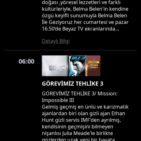
doğası ,yöresel lezzetleri ve farklı
kültürleriyle, Belma Belen'in kendine
özgü keyifli sunumuyla Belma Belen
İle Geziyoruz her cumartesi ve pazar
16.50’de Beyaz TV ekranlarında…
Detaylı Bilgi
06:00
GÖREVİMİZ TEHLİKE 3
GÖREVİMİZ TEHLİKE 3/ Mission:
Impossible III
Gelmiş geçmiş en ünlü ve karizmatik
ajanlardan biri olan gizli ajan Ethan
Hunt gizli servis IMF'den ayrılmış,
kendisinin geçmişini bilmeyen
nişanlısı Julia Meade'le birlikte
gözlerden uzak yeni bir hayata