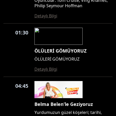
Oyuncular: Tom Cruise, Ving Rhames,
Philip Seymour Hoffman
Detaylı Bilgi
01:30
ÖLÜLERİ GÖMÜYORUZ
ÖLÜLERİ GÖMÜYORUZ
Detaylı Bilgi
04:45
Belma Belen’le Geziyoruz
Yurdumuzun güzel köşeleri; tarihi,