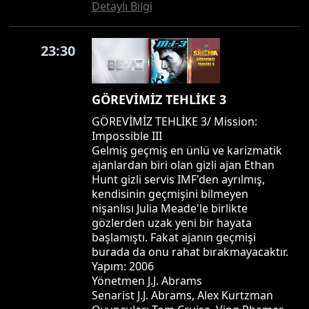
Detaylı Bilgi
23:30
GÖREVİMİZ TEHLİKE 3
GÖREVİMİZ TEHLİKE 3/ Mission:
Impossible III
Gelmiş geçmiş en ünlü ve karizmatik
ajanlardan biri olan gizli ajan Ethan
Hunt gizli servis IMF'den ayrılmış,
kendisinin geçmişini bilmeyen
nişanlısı Julia Meade'le birlikte
gözlerden uzak yeni bir hayata
başlamıştı. Fakat ajanın geçmişi
burada da onu rahat bırakmayacaktır.
Yapım: 2006
Yönetmen J.J. Abrams
Senarist J.J. Abrams, Alex Kurtzman