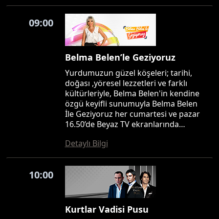
09:00
Belma Belen’le Geziyoruz
Yurdumuzun güzel köşeleri; tarihi,
doğası ,yöresel lezzetleri ve farklı
kültürleriyle, Belma Belen'in kendine
özgü keyifli sunumuyla Belma Belen
İle Geziyoruz her cumartesi ve pazar
16.50’de Beyaz TV ekranlarında…
Detaylı Bilgi
10:00
Kurtlar Vadisi Pusu