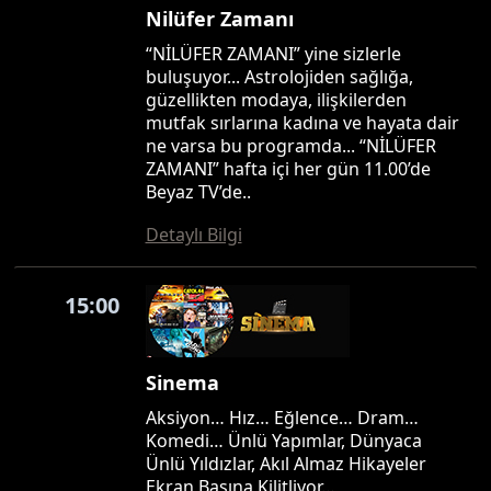
Nilüfer Zamanı
“NİLÜFER ZAMANI” yine sizlerle
buluşuyor... Astrolojiden sağlığa,
güzellikten modaya, ilişkilerden
mutfak sırlarına kadına ve hayata dair
ne varsa bu programda... “NİLÜFER
ZAMANI” hafta içi her gün 11.00’de
Beyaz TV’de..
Detaylı Bilgi
15:00
Sinema
Aksiyon… Hız… Eğlence… Dram…
Komedi… Ünlü Yapımlar, Dünyaca
Ünlü Yıldızlar, Akıl Almaz Hikayeler
Ekran Başına Kilitliyor…