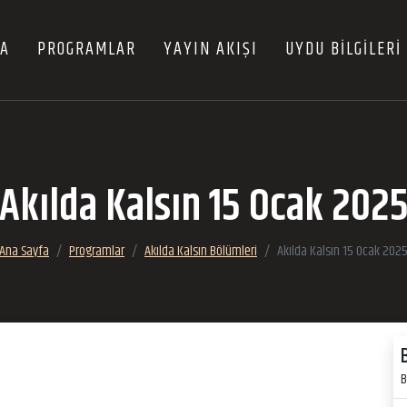
FA
PROGRAMLAR
YAYIN AKIŞI
UYDU BİLGİLERİ
Akılda Kalsın 15 Ocak 202
Ana Sayfa
Programlar
Akılda Kalsın Bölümleri
Akılda Kalsın 15 Ocak 202
B