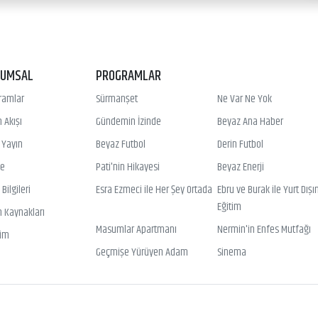
RUMSAL
PROGRAMLAR
ramlar
Sürmanşet
Ne Var Ne Yok
 Akışı
Gündemin İzinde
Beyaz Ana Haber
ı Yayın
Beyaz Futbol
Derin Futbol
ye
Pati'nin Hikayesi
Beyaz Enerji
Bilgileri
Esra Ezmeci ile Her Şey Ortada
Ebru ve Burak ile Yurt Dışı
Eğitim
n Kaynakları
Masumlar Apartmanı
Nermin'in Enfes Mutfağı
şim
Geçmişe Yürüyen Adam
Sinema