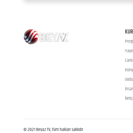
KU
Prog
Yayın
Canl
Kün
Uydu 
İnsa
İleti
© 2021 Beyaz TV, Tüm hakları saklıdır.