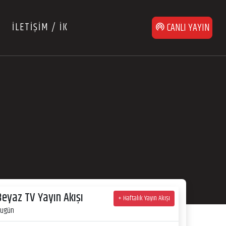
İLETİŞİM / İK
CANLI YAYIN
5
5
Beyaz TV Yayın Akışı
+ Haftalık Yayın Akışı
ugün