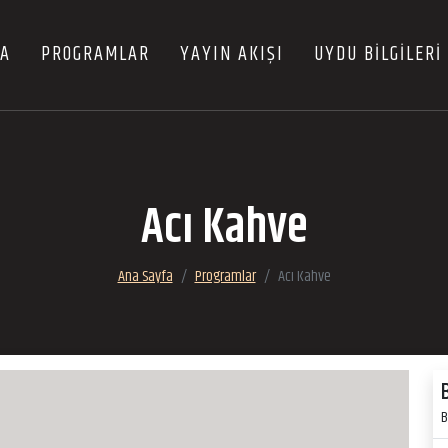
FA
PROGRAMLAR
YAYIN AKIŞI
UYDU BİLGİLERİ
Acı Kahve
Ana Sayfa
Programlar
Acı Kahve
B