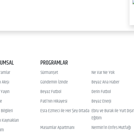
RUMSAL
PROGRAMLAR
ramlar
Sürmanşet
Ne Var Ne Yok
 Akışı
Gündemin İzinde
Beyaz Ana Haber
ı Yayın
Beyaz Futbol
Derin Futbol
ye
Pati'nin Hikayesi
Beyaz Enerji
Bilgileri
Esra Ezmeci ile Her Şey Ortada
Ebru ve Burak ile Yurt Dışı
Eğitim
n Kaynakları
Masumlar Apartmanı
Nermin'in Enfes Mutfağı
şim