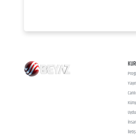
KU
Prog
Yayın
Canl
Kün
Uydu 
İnsa
İleti