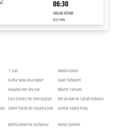
06:30
SIRLAR KİTABI
Dizi Film
7. Gün
Akılda Kalsın
Hafta Sonu Ana Haber
Uyan Türkiyem
Hayatta Her Şey Var
Nilüfer Zamanı
Esra Ezmeci İle Yeni Baştan
Bircan Bali ile Sabah Kahvesi
nda
Seher Tunalı ile Yaşama Dair
Kurtlar Vadisi Pusu
Belma Belen’le Geziyoruz
Marka Şehirler