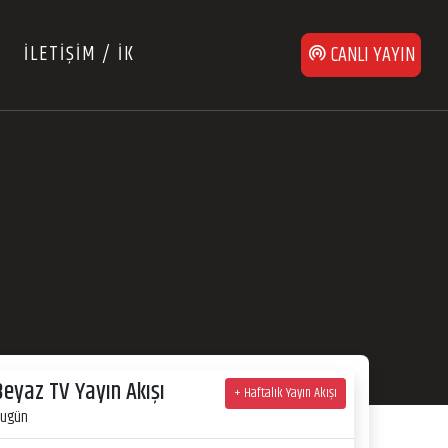
İLETİŞİM / İK
CANLI YAYIN
Beyaz TV Yayın Akışı
+ Haftalık Yayın Akışı
ugün