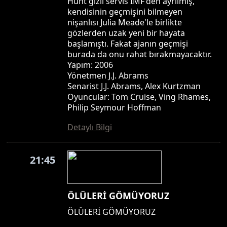
Hunt gizli servis IMF'den ayrılmış,
kendisinin geçmişini bilmeyen
nişanlısı Julia Meade'le birlikte
gözlerden uzak yeni bir hayata
başlamıştı. Fakat ajanın geçmişi
burada da onu rahat bırakmayacaktır.
Yapım: 2006
Yönetmen J.J. Abrams
Senarist J.J. Abrams, Alex Kurtzman
Oyuncular: Tom Cruise, Ving Rhames,
Philip Seymour Hoffman
Detaylı Bilgi
21:45
ÖLÜLERİ GÖMÜYORUZ
ÖLÜLERİ GÖMÜYORUZ