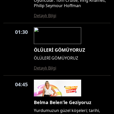
Oyuncular: Tom Cruise, Ving Rhames,
Philip Seymour Hoffman
Detaylı Bilgi
01:30
ÖLÜLERİ GÖMÜYORUZ
ÖLÜLERİ GÖMÜYORUZ
Detaylı Bilgi
04:45
Belma Belen’le Geziyoruz
Yurdumuzun güzel köşeleri; tarihi,