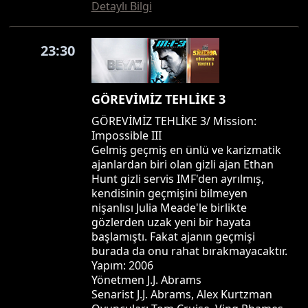
Detaylı Bilgi
23:30
GÖREVİMİZ TEHLİKE 3
GÖREVİMİZ TEHLİKE 3/ Mission:
Impossible III
Gelmiş geçmiş en ünlü ve karizmatik
ajanlardan biri olan gizli ajan Ethan
Hunt gizli servis IMF'den ayrılmış,
kendisinin geçmişini bilmeyen
nişanlısı Julia Meade'le birlikte
gözlerden uzak yeni bir hayata
başlamıştı. Fakat ajanın geçmişi
burada da onu rahat bırakmayacaktır.
Yapım: 2006
Yönetmen J.J. Abrams
Senarist J.J. Abrams, Alex Kurtzman