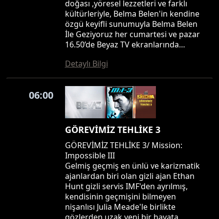
doğası ,yöresel lezzetleri ve farklı
kültürleriyle, Belma Belen'in kendine
özgü keyifli sunumuyla Belma Belen
İle Geziyoruz her cumartesi ve pazar
16.50’de Beyaz TV ekranlarında…
Detaylı Bilgi
06:00
GÖREVİMİZ TEHLİKE 3
GÖREVİMİZ TEHLİKE 3/ Mission:
Impossible III
Gelmiş geçmiş en ünlü ve karizmatik
ajanlardan biri olan gizli ajan Ethan
Hunt gizli servis IMF'den ayrılmış,
kendisinin geçmişini bilmeyen
nişanlısı Julia Meade'le birlikte
gözlerden uzak yeni bir hayata