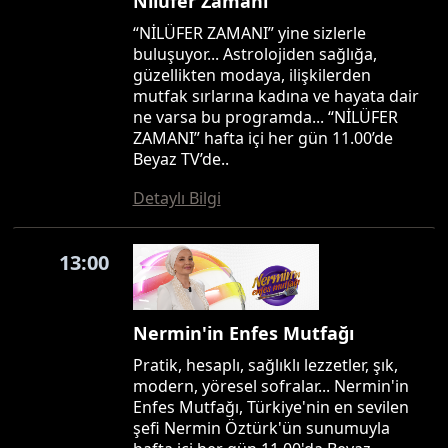
Nilüfer Zamanı
“NİLÜFER ZAMANI” yine sizlerle
buluşuyor... Astrolojiden sağlığa,
güzellikten modaya, ilişkilerden
mutfak sırlarına kadına ve hayata dair
ne varsa bu programda... “NİLÜFER
ZAMANI” hafta içi her gün 11.00’de
Beyaz TV’de..
Detaylı Bilgi
13:00
Nermin'in Enfes Mutfağı
Pratik, hesaplı, sağlıklı lezzetler, şık,
modern, yöresel sofralar... Nermin'in
Enfes Mutfağı, Türkiye'nin en sevilen
şefi Nermin Öztürk'ün sunumuyla