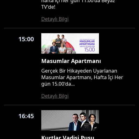
hafta içi her gün 11.00'da Beyaz
TV'de!
Detaylı Bilgi
15:00
Masumlar Apartmanı
Gerçek Bir Hikayeden Uyarlanan
Masumlar Apartmanı, Hafta İçi Her
gün 15.00'da...
Detaylı Bilgi
16:45
Kurtlar Vadisi Pusu