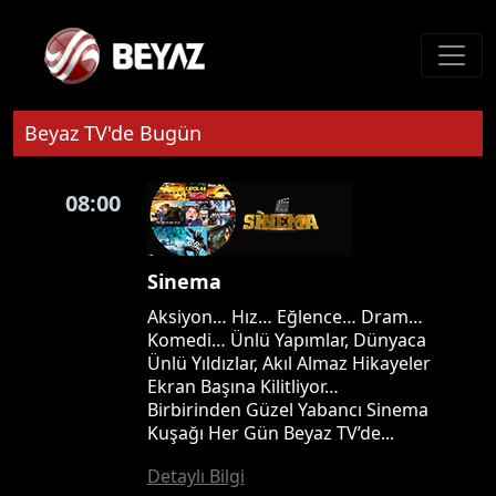
Beyaz TV'de Bugün
08:00
Sinema
Aksiyon… Hız… Eğlence… Dram…
Komedi… Ünlü Yapımlar, Dünyaca
Ünlü Yıldızlar, Akıl Almaz Hikayeler
Ekran Başına Kilitliyor…
Birbirinden Güzel Yabancı Sinema
Kuşağı Her Gün Beyaz TV’de...
Detaylı Bilgi