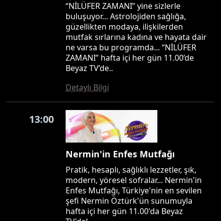
“NİLÜFER ZAMANI” yine sizlerle
buluşuyor... Astrolojiden sağlığa,
güzellikten modaya, ilişkilerden
mutfak sırlarına kadına ve hayata dair
ne varsa bu programda... “NİLÜFER
ZAMANI” hafta içi her gün 11.00’de
Beyaz TV’de..
Detaylı Bilgi
13:00
Nermin'in Enfes Mutfağı
Pratik, hesaplı, sağlıklı lezzetler, şık,
modern, yöresel sofralar... Nermin'in
Enfes Mutfağı, Türkiye'nin en sevilen
şefi Nermin Öztürk'ün sunumuyla
hafta içi her gün 11.00'da Beyaz