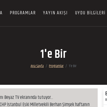
FA
PROGRAMLAR
YAYIN AKIŞI
UYDU BİLGİLERİ
1'e Bir
Ana Sayfa
Programlar
1'e Bir
nı Beyaz TV ekranında tutuyor...
B
 CHP İstanbul Eski Milletvekili Berhan Şimşek haftanın