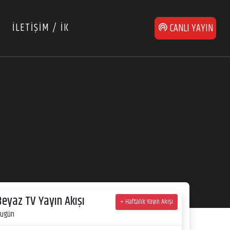
İLETİŞİM / İK
CANLI YAYIN
Beyaz TV Yayın Akışı
+ Haftalık Yayın Akışı
ugün