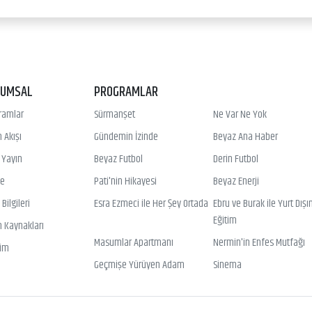
RUMSAL
PROGRAMLAR
ramlar
Sürmanşet
Ne Var Ne Yok
 Akışı
Gündemin İzinde
Beyaz Ana Haber
ı Yayın
Beyaz Futbol
Derin Futbol
ye
Pati'nin Hikayesi
Beyaz Enerji
Bilgileri
Esra Ezmeci ile Her Şey Ortada
Ebru ve Burak ile Yurt Dışı
Eğitim
n Kaynakları
Masumlar Apartmanı
Nermin'in Enfes Mutfağı
şim
Geçmişe Yürüyen Adam
Sinema