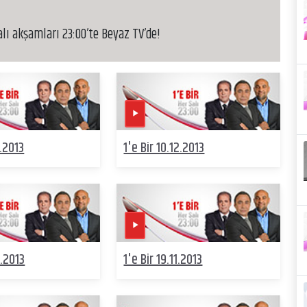
lı akşamları 23:00’te Beyaz TV’de!
2.2013
1'e Bir 10.12.2013
1.2013
1'e Bir 19.11.2013