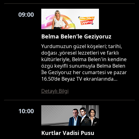
09:00
Belma Belen’le Geziyoruz
Yurdumuzun güzel köşeleri; tarihi,
doğası ,yöresel lezzetleri ve farklı
kültürleriyle, Belma Belen'in kendine
özgü keyifli sunumuyla Belma Belen
İle Geziyoruz her cumartesi ve pazar
16.50’de Beyaz TV ekranlarında…
Detaylı Bilgi
10:00
Kurtlar Vadisi Pusu