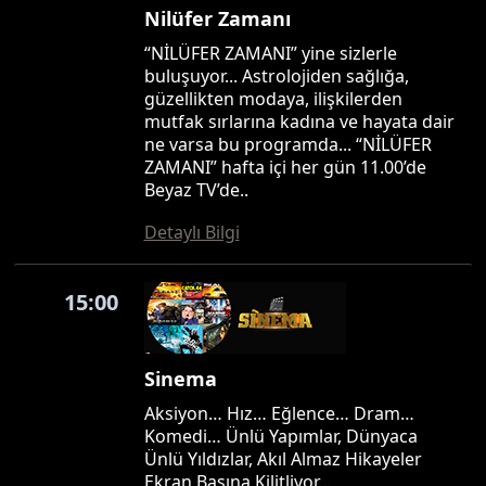
Nilüfer Zamanı
“NİLÜFER ZAMANI” yine sizlerle
buluşuyor... Astrolojiden sağlığa,
güzellikten modaya, ilişkilerden
mutfak sırlarına kadına ve hayata dair
ne varsa bu programda... “NİLÜFER
ZAMANI” hafta içi her gün 11.00’de
Beyaz TV’de..
Detaylı Bilgi
15:00
Sinema
Aksiyon… Hız… Eğlence… Dram…
Komedi… Ünlü Yapımlar, Dünyaca
Ünlü Yıldızlar, Akıl Almaz Hikayeler
Ekran Başına Kilitliyor…