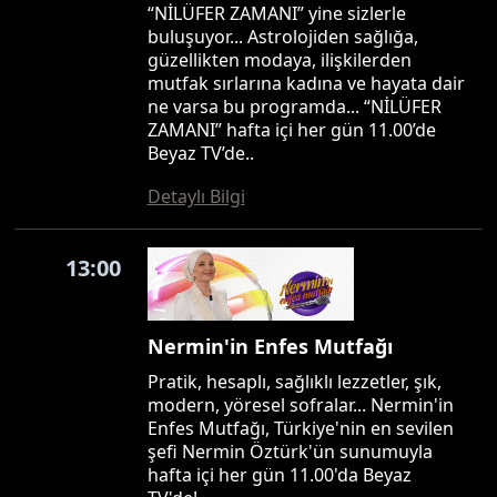
“NİLÜFER ZAMANI” yine sizlerle
buluşuyor... Astrolojiden sağlığa,
güzellikten modaya, ilişkilerden
mutfak sırlarına kadına ve hayata dair
ne varsa bu programda... “NİLÜFER
ZAMANI” hafta içi her gün 11.00’de
Beyaz TV’de..
Detaylı Bilgi
13:00
Nermin'in Enfes Mutfağı
Pratik, hesaplı, sağlıklı lezzetler, şık,
modern, yöresel sofralar... Nermin'in
Enfes Mutfağı, Türkiye'nin en sevilen
şefi Nermin Öztürk'ün sunumuyla
hafta içi her gün 11.00'da Beyaz