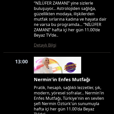
“NİLÜFER ZAMANI” yine sizlerle
buluşuyor... Astrolojiden sağlığa,
güzellikten modaya, ilişkilerden
mutfak sırlarına kadına ve hayata dair
ne varsa bu programda... “NİLÜFER
ZAMANI” hafta içi her gün 11.00’de
Beyaz TV’de..
Detaylı Bilgi
13:00
Nermin'in Enfes Mutfağı
Pratik, hesaplı, sağlıklı lezzetler, şık,
modern, yöresel sofralar... Nermin'in
Enfes Mutfağı, Türkiye'nin en sevilen
şefi Nermin Öztürk'ün sunumuyla
hafta içi her gün 11.00'da Beyaz