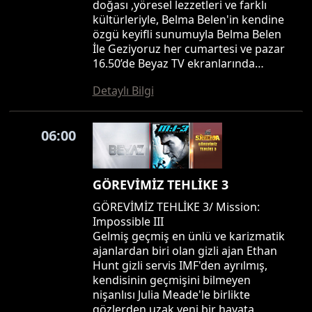
doğası ,yöresel lezzetleri ve farklı
kültürleriyle, Belma Belen'in kendine
özgü keyifli sunumuyla Belma Belen
İle Geziyoruz her cumartesi ve pazar
16.50’de Beyaz TV ekranlarında…
Detaylı Bilgi
06:00
GÖREVİMİZ TEHLİKE 3
GÖREVİMİZ TEHLİKE 3/ Mission:
Impossible III
Gelmiş geçmiş en ünlü ve karizmatik
ajanlardan biri olan gizli ajan Ethan
Hunt gizli servis IMF'den ayrılmış,
kendisinin geçmişini bilmeyen
nişanlısı Julia Meade'le birlikte
gözlerden uzak yeni bir hayata