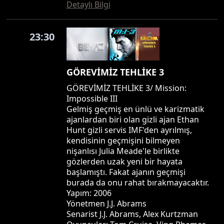
Detaylı Bilgi
23:30
GÖREVİMİZ TEHLİKE 3
GÖREVİMİZ TEHLİKE 3/ Mission:
Impossible III
Gelmiş geçmiş en ünlü ve karizmatik
ajanlardan biri olan gizli ajan Ethan
Hunt gizli servis IMF'den ayrılmış,
kendisinin geçmişini bilmeyen
nişanlısı Julia Meade'le birlikte
gözlerden uzak yeni bir hayata
başlamıştı. Fakat ajanın geçmişi
burada da onu rahat bırakmayacaktır.
Yapım: 2006
Yönetmen J.J. Abrams
Senarist J.J. Abrams, Alex Kurtzman