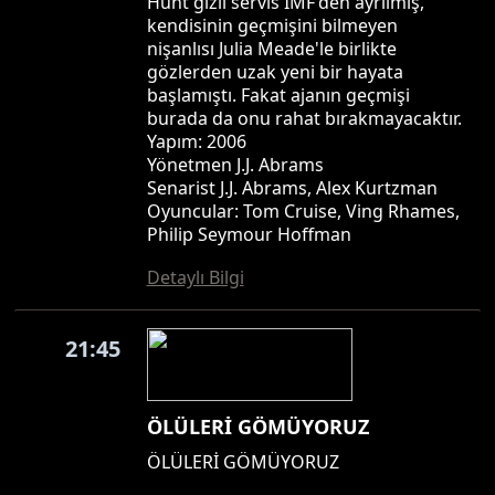
Hunt gizli servis IMF'den ayrılmış,
kendisinin geçmişini bilmeyen
nişanlısı Julia Meade'le birlikte
gözlerden uzak yeni bir hayata
başlamıştı. Fakat ajanın geçmişi
burada da onu rahat bırakmayacaktır.
Yapım: 2006
Yönetmen J.J. Abrams
Senarist J.J. Abrams, Alex Kurtzman
Oyuncular: Tom Cruise, Ving Rhames,
Philip Seymour Hoffman
Detaylı Bilgi
21:45
ÖLÜLERİ GÖMÜYORUZ
ÖLÜLERİ GÖMÜYORUZ