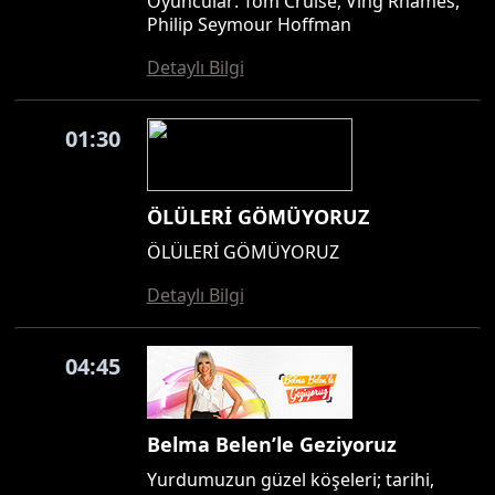
Oyuncular: Tom Cruise, Ving Rhames,
Philip Seymour Hoffman
Detaylı Bilgi
01:30
ÖLÜLERİ GÖMÜYORUZ
ÖLÜLERİ GÖMÜYORUZ
Detaylı Bilgi
04:45
Belma Belen’le Geziyoruz
Yurdumuzun güzel köşeleri; tarihi,