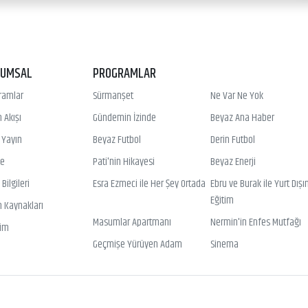
RUMSAL
PROGRAMLAR
ramlar
Sürmanşet
Ne Var Ne Yok
 Akışı
Gündemin İzinde
Beyaz Ana Haber
ı Yayın
Beyaz Futbol
Derin Futbol
ye
Pati'nin Hikayesi
Beyaz Enerji
Bilgileri
Esra Ezmeci ile Her Şey Ortada
Ebru ve Burak ile Yurt Dışı
Eğitim
n Kaynakları
Masumlar Apartmanı
Nermin'in Enfes Mutfağı
şim
Geçmişe Yürüyen Adam
Sinema