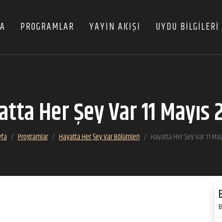
FA
PROGRAMLAR
YAYIN AKIŞI
UYDU BİLGİLERİ
atta Her Şey Var 11 Mayıs 
yfa
Programlar
Hayatta Her Şey Var Bölümleri
Hayatta Her Şey Var 11 Ma
B