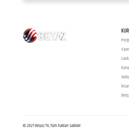
KU
Prog
Yayın
Canl
Kün
Uydu 
İnsa
İleti
© 2021 Beyaz TV, Tüm hakları saklıdır.