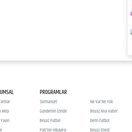
RUMSAL
PROGRAMLAR
ramlar
Sürmanşet
Ne Var Ne Yok
 Akışı
Gündemin İzinde
Beyaz Ana Haber
ı Yayın
Beyaz Futbol
Derin Futbol
ye
Pati'nin Hikayesi
Beyaz Enerji