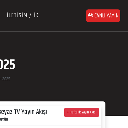
İLETİŞİM / İK
CANLI YAYIN
2025
ül 2025
Beyaz TV Yayın Akışı
+ Haftalık Yayın Akışı
ugün