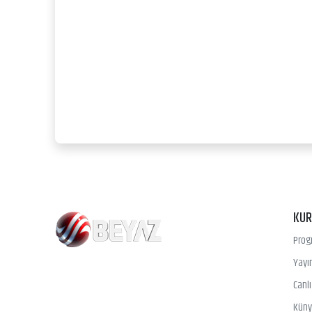
KU
Prog
Yayın
Canl
Kün