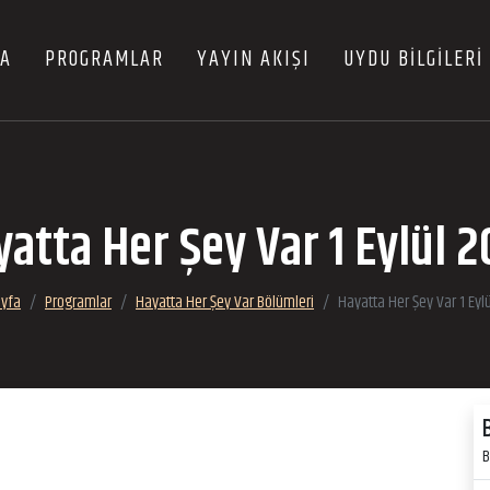
FA
PROGRAMLAR
YAYIN AKIŞI
UYDU BİLGİLERİ
atta Her Şey Var 1 Eylül 
ayfa
Programlar
Hayatta Her Şey Var Bölümleri
Hayatta Her Şey Var 1 Eyl
B