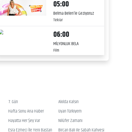
05:00
Belma Belen’le Geziyoruz
Tekrar
06:00
MİLYONLUK BELA
Film
7. Gün
Akılda Kalsın
Hafta Sonu Ana Haber
Uyan Türkiyem
Hayatta Her Şey Var
Nilüfer Zamanı
Esra Ezmeci İle Yeni Baştan
Bircan Bali ile Sabah Kahvesi