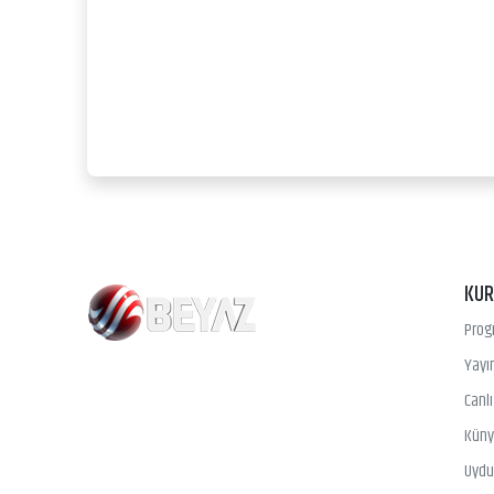
KU
Prog
Yayın
Canl
Kün
Uydu 