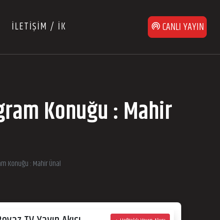
İLETİŞİM / İK
CANLI YAYIN
ogram Konuğu : Mahir
ram Konuğu : Mahir Ünal