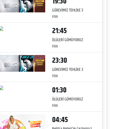
19:30
GÖREVİMİZ TEHLİKE 3
Film
21:45
ÖLÜLERİ GÖMÜYORUZ
Film
23:30
GÖREVİMİZ TEHLİKE 3
Film
01:30
ÖLÜLERİ GÖMÜYORUZ
Film
04:45
Belma Belen’le Geziyoruz