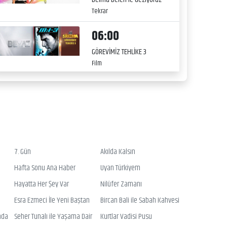
Tekrar
06:00
GÖREVİMİZ TEHLİKE 3
Film
7. Gün
Akılda Kalsın
Hafta Sonu Ana Haber
Uyan Türkiyem
Hayatta Her Şey Var
Nilüfer Zamanı
Esra Ezmeci İle Yeni Baştan
Bircan Bali ile Sabah Kahvesi
nda
Seher Tunalı ile Yaşama Dair
Kurtlar Vadisi Pusu