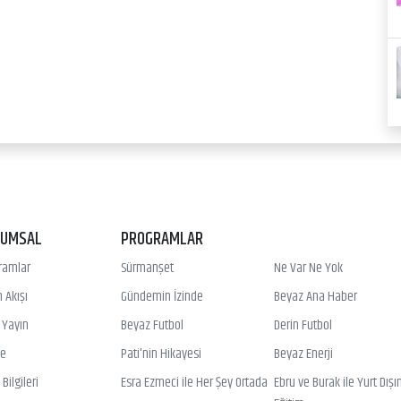
RUMSAL
PROGRAMLAR
ramlar
Sürmanşet
Ne Var Ne Yok
 Akışı
Gündemin İzinde
Beyaz Ana Haber
ı Yayın
Beyaz Futbol
Derin Futbol
ye
Pati'nin Hikayesi
Beyaz Enerji
Bilgileri
Esra Ezmeci ile Her Şey Ortada
Ebru ve Burak ile Yurt Dışı