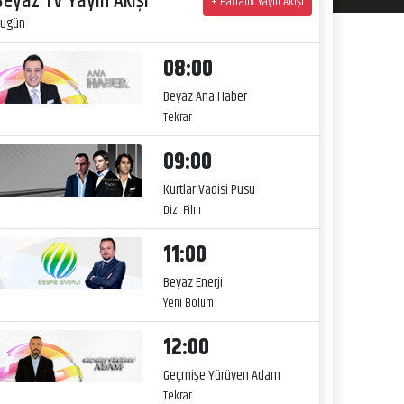
Beyaz TV Yayın Akışı
+ Haftalık Yayın Akışı
ugün
08:00
Beyaz Ana Haber
Tekrar
09:00
Kurtlar Vadisi Pusu
Dizi Film
11:00
Beyaz Enerji
Yeni Bölüm
12:00
Geçmişe Yürüyen Adam
Tekrar